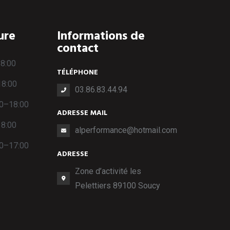
ure
Informations de
contact
18:00
TÉLÉPHONE
18:00
03.86.83.44.94
00–18:00
ADRESSE MAIL
18:00
alperformance@hotmail.com
00–17:00
ADRESSE
Zone d’activité les
Pelettiers 89100 Soucy